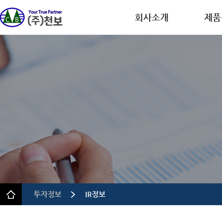
회사소개
제품
회사개요
디스플레
CEO인사말
반도체
연혁
이차전
인증.특허
의약품
사업장 안내
정밀 화
규정 및 방침
투자정보
IR정보