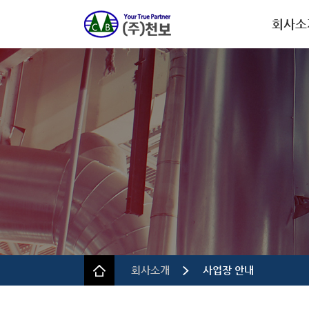
회사소
회사개
CEO인
연혁
인증.특
사업장 
규정 및 
회사소개
사업장 안내