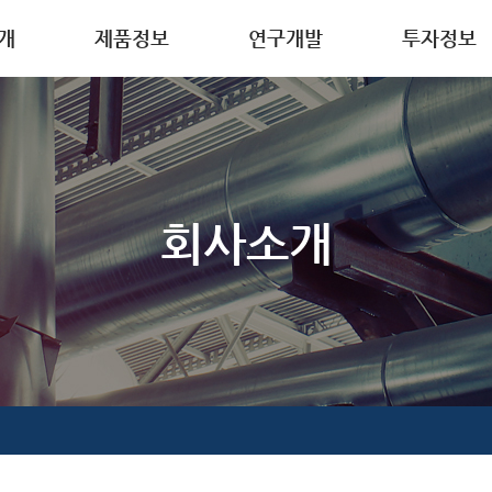
개
제품정보
연구개발
투자정보
요
디스플레이 소재
연구개발
IR소식
사말
반도체 소재
품질관리
이차전지 소재
허
의약품 중간체
회사소개
안내
정밀 화학 소재
방침