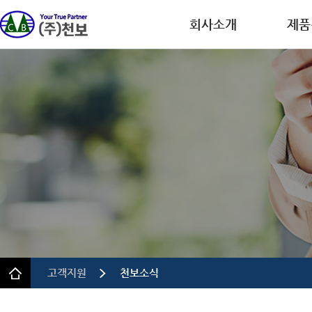
회사소개
제품
회사개요
디스플레
CEO인사말
반도체
연혁
이차전
인증.특허
의약품
사업장 안내
정밀 화
규정 및 방침
고객지원
천보소식