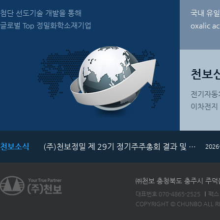
첨단 선도기술 개발을 통해
국내 유일
글로벌 Top 정밀화학소재기업
oxalic a
천보
전기자동
이차전지
천보소식
(주)천보정밀 제 29기 정기주주총회 결과 및 재무제표 공시
2026
㈜천보 충청북도 충주시 주덕읍 
대표번호 070-4865-2525
팩스 
COPYRIGHT © CHUNBO ALL R