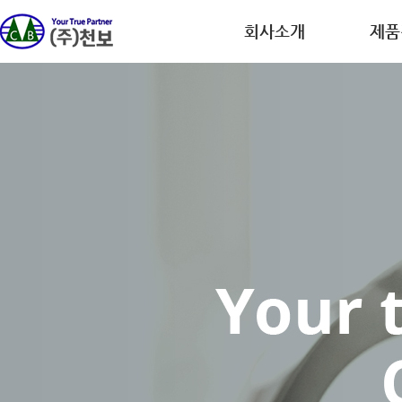
회사소개
제품
회사개요
디스플레
CEO인사말
반도체
연혁
이차전
인증.특허
의약품
사업장 안내
정밀 화
규정 및 방침